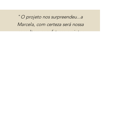
"
O projeto nos surpreendeu...a
Marcela, com certeza será nossa
consultora para futuros projetos
dentro de casa
"
Felipe K.